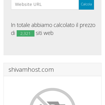
Calcola
In totale abbiamo calcolato il prezzo
di
siti web
2,321
shivamhost.com