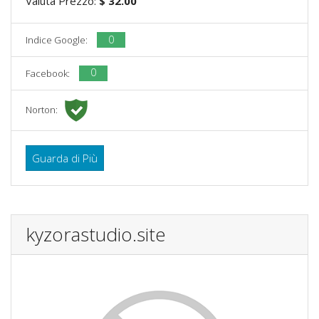
Valuta Prezzo:
$ 32.00
0
Indice Google:
0
Facebook:
Norton:
Guarda di Più
kyzorastudio.site