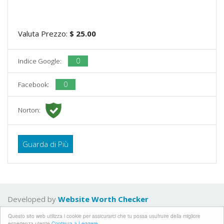
Valuta Prezzo:
$ 25.00
0
Indice Google:
0
Facebook:
Norton:
Guarda di Più
Developed by
Website Worth Checker
Questo sito web utilizza i cookie per assicurarci che tu possa usufruire della migliore
Politica sulla riservatezza
esperienza utente
Continua a Leggere