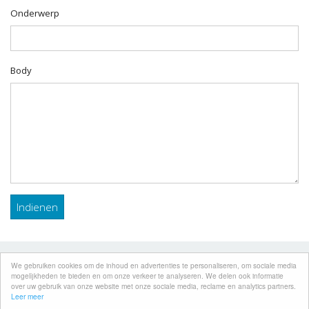
Onderwerp
Body
Developed by
Website Worth Checker
We gebruiken cookies om de inhoud en advertenties te personaliseren, om sociale media
mogelijkheden te bieden en om onze verkeer te analyseren. We delen ook informatie
over uw gebruik van onze website met onze sociale media, reclame en analytics partners.
Privacybeleid
Leer meer
Voorwaarden